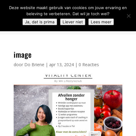
0344 - 667 693
info@malifestyleclub.nl
Deze website maakt gebruik van cookies om jouw ervaring en
beleving te verbeteren. Dat wil je toch wel?
Ja, dat is prima
Liever niet
Lees meer
image
door
Do Briene
|
apr 13, 2024
|
0 Reacties