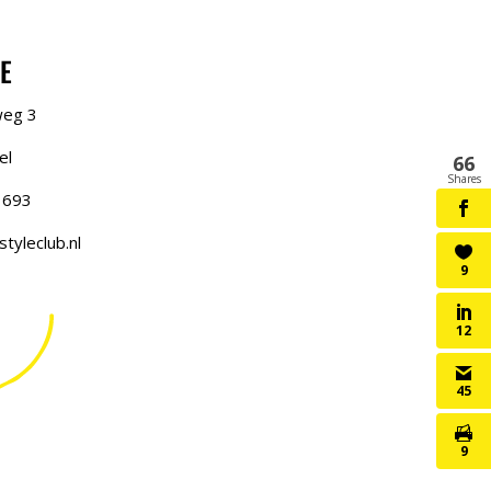
E
weg 3
el
66
Shares
 693
tyleclub.nl
9
12
45
9