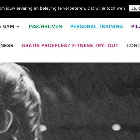
m jouw ervaring en beleving te verbeteren. Dat wil je toch wel?
Ja, 
E GYM
INSCHRIJVEN
PERSONAL TRAINING
PI
TNESS
GRATIS PROEFLES/ FITNESS TRY- OUT
CON