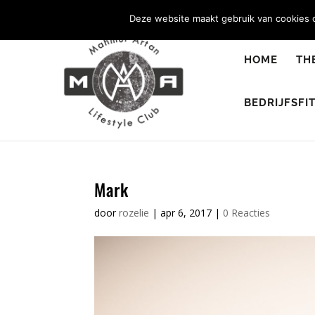
0344 - 667 693
info@malifestyleclub.nl
Deze website maakt gebruik van cookies o
HOME
TH
BEDRIJFSFI
Mark
door
rozelie
|
apr 6, 2017
|
0 Reacties