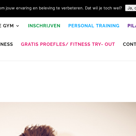
m jouw ervaring en beleving te verbeteren. Dat wil je toch wel?
Ja, 
E GYM
INSCHRIJVEN
PERSONAL TRAINING
PI
TNESS
GRATIS PROEFLES/ FITNESS TRY- OUT
CON