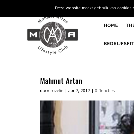
0344 - 667 693
info@malifestyleclub.nl
Deze website maakt gebruik van cookies o
HOME
TH
BEDRIJFSFI
Mahmut Artan
door
rozelie
|
apr 7, 2017
|
0 Reacties