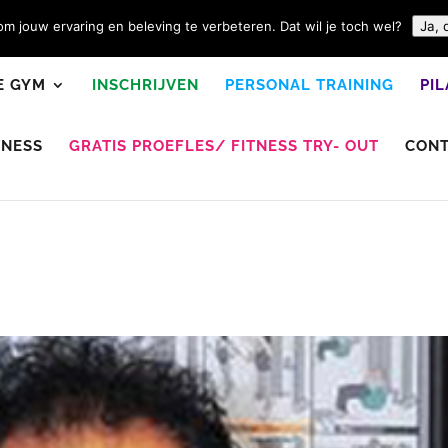
m jouw ervaring en beleving te verbeteren. Dat wil je toch wel?
Ja, 
E GYM
INSCHRIJVEN
PERSONAL TRAINING
PI
TNESS
GRATIS PROEFLES/ FITNESS TRY- OUT
CON