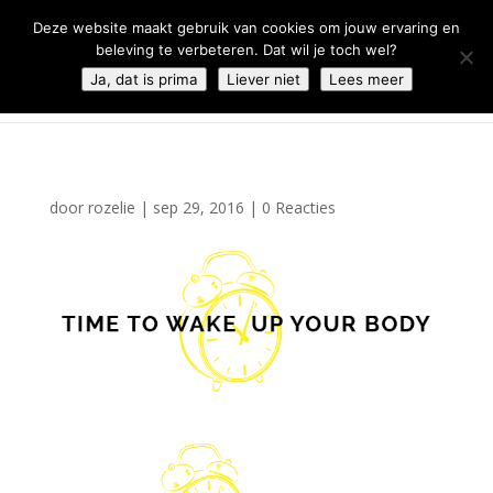
0344 - 667 693
info@malifestyleclub.nl
Deze website maakt gebruik van cookies om jouw ervaring en
beleving te verbeteren. Dat wil je toch wel?
Ja, dat is prima
Liever niet
Lees meer
door
rozelie
|
sep 29, 2016
|
0 Reacties