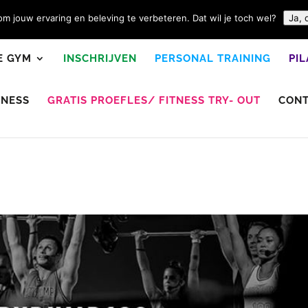
m jouw ervaring en beleving te verbeteren. Dat wil je toch wel?
Ja, 
E GYM
INSCHRIJVEN
PERSONAL TRAINING
PI
TNESS
GRATIS PROEFLES/ FITNESS TRY- OUT
CON