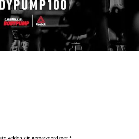
ste velden zijn gemarkeerd met
*