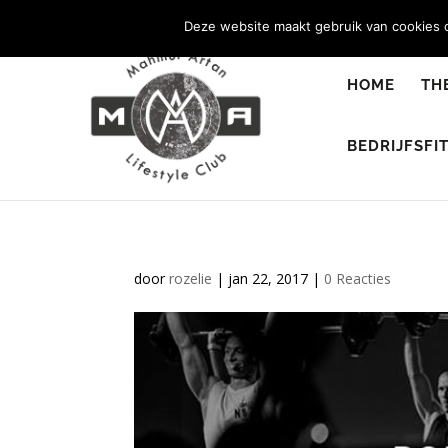
0344 - 667 693
info@malifestyleclub.nl
Deze website maakt gebruik van cookies o
HOME
TH
BEDRIJFSFI
door
rozelie
|
jan 22, 2017
|
0 Reacties