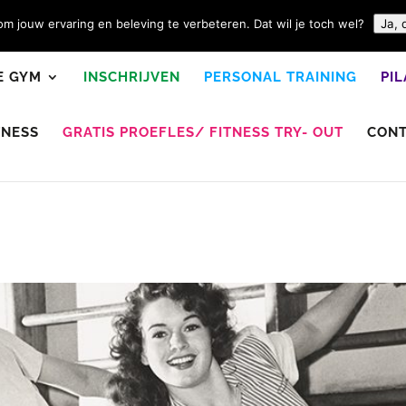
m jouw ervaring en beleving te verbeteren. Dat wil je toch wel?
Ja, 
E GYM
INSCHRIJVEN
PERSONAL TRAINING
PI
TNESS
GRATIS PROEFLES/ FITNESS TRY- OUT
CON