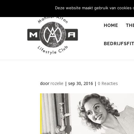
0344 - 667 693
info@malifestyleclub.nl
Deze website maakt gebruik van cookies o
HOME
TH
BEDRIJFSFI
door
rozelie
|
sep 30, 2016
|
0 Reacties