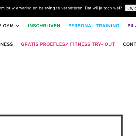
m jouw ervaring en beleving te verbeteren. Dat wil je toch wel?
Ja, 
E GYM
INSCHRIJVEN
PERSONAL TRAINING
PI
TNESS
GRATIS PROEFLES/ FITNESS TRY- OUT
CON