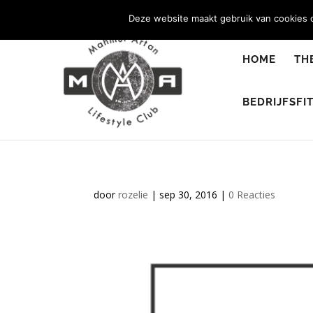
0344 - 667 693
info@malifestyleclub.nl
Deze website maakt gebruik van cookies o
HOME
TH
BEDRIJFSFI
door
rozelie
|
sep 30, 2016
|
0 Reacties