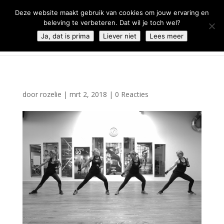
0344 - 667 693
info@malifestyleclub.nl
Deze website maakt gebruik van cookies om jouw ervaring en
beleving te verbeteren. Dat wil je toch wel?
Ja, dat is prima
Liever niet
Lees meer
door
rozelie
|
mrt 2, 2018
|
0 Reacties