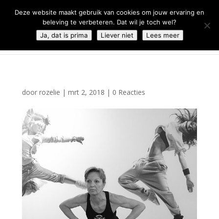
0344 - 667 693
info@malifestyleclub.nl
Deze website maakt gebruik van cookies om jouw ervaring en
beleving te verbeteren. Dat wil je toch wel?
Ja, dat is prima
Liever niet
Lees meer
door
rozelie
|
mrt 2, 2018
|
0 Reacties