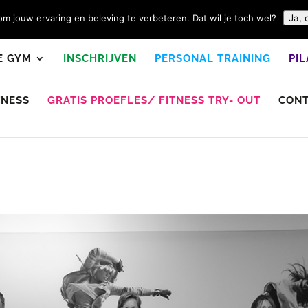
m jouw ervaring en beleving te verbeteren. Dat wil je toch wel?
Ja, 
E GYM
INSCHRIJVEN
PERSONAL TRAINING
PI
TNESS
GRATIS PROEFLES/ FITNESS TRY- OUT
CON