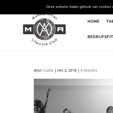
0344 - 667 693
info@malifestyleclub.nl
Deze website maakt gebruik van cookies o
HOME
TH
BEDRIJFSFI
door
rozelie
|
mrt 2, 2018
|
0 Reacties