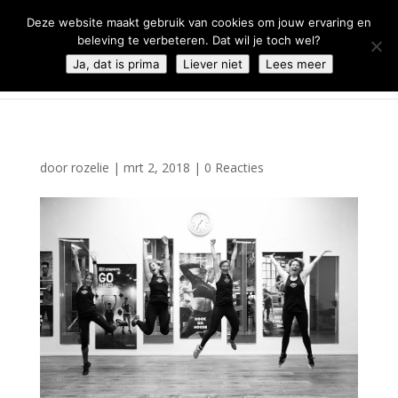
0344 - 667 693
info@malifestyleclub.nl
Deze website maakt gebruik van cookies om jouw ervaring en
beleving te verbeteren. Dat wil je toch wel?
Ja, dat is prima
Liever niet
Lees meer
door
rozelie
|
mrt 2, 2018
|
0 Reacties