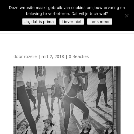
0344 - 667 693
info@malifestyleclub.nl
Deze website maakt gebruik van cookies om jouw ervaring en
beleving te verbeteren. Dat wil je toch wel?
Ja, dat is prima
Liever niet
Lees meer
door
rozelie
|
mrt 2, 2018
|
0 Reacties