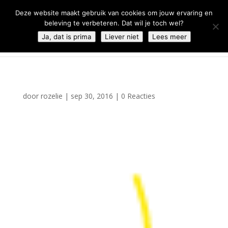
0344 - 667 693
info@malifestyleclub.nl
Deze website maakt gebruik van cookies om jouw ervaring en
beleving te verbeteren. Dat wil je toch wel?
Ja, dat is prima
Liever niet
Lees meer
door
rozelie
|
sep 30, 2016
|
0 Reacties