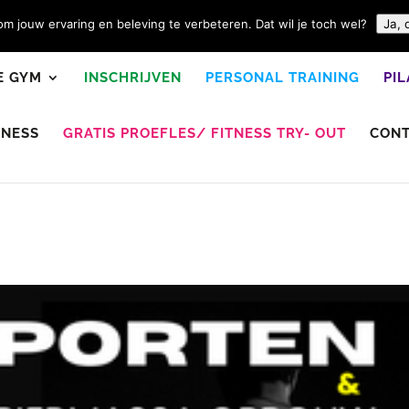
m jouw ervaring en beleving te verbeteren. Dat wil je toch wel?
Ja, 
E GYM
INSCHRIJVEN
PERSONAL TRAINING
PI
TNESS
GRATIS PROEFLES/ FITNESS TRY- OUT
CON