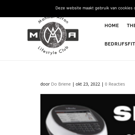
0344 - 667 693
info@malifestyleclub.nl
Deze website maakt gebruik van cookies o
HOME
TH
BEDRIJFSFI
door
Do Briene
|
okt 23, 2022
|
0 Reacties