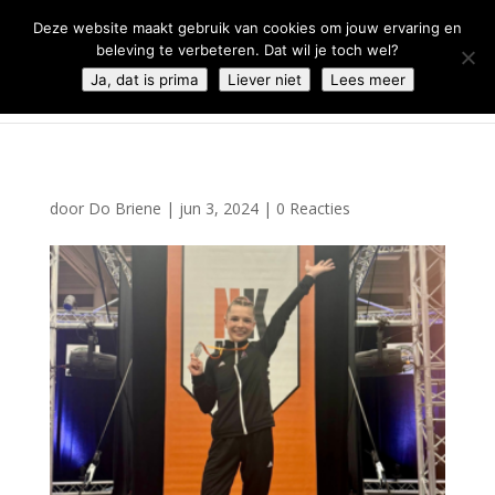
0344 - 667 693
info@malifestyleclub.nl
Deze website maakt gebruik van cookies om jouw ervaring en
beleving te verbeteren. Dat wil je toch wel?
Ja, dat is prima
Liever niet
Lees meer
door
Do Briene
|
jun 3, 2024
|
0 Reacties