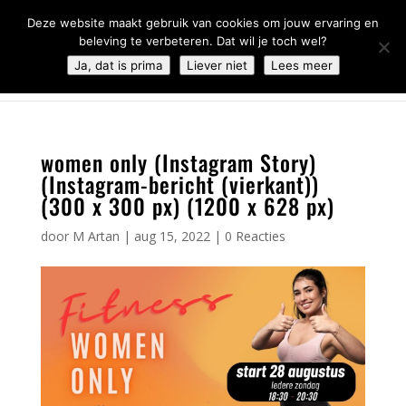
0344 - 667 693
info@malifestyleclub.nl
Deze website maakt gebruik van cookies om jouw ervaring en
beleving te verbeteren. Dat wil je toch wel?
Ja, dat is prima
Liever niet
Lees meer
women only (Instagram Story)
(Instagram-bericht (vierkant))
(300 x 300 px) (1200 x 628 px)
door
M Artan
|
aug 15, 2022
|
0 Reacties