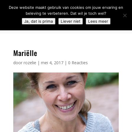
0344 - 667 693
info@malifestyleclub.nl
Deze website maakt gebruik van cookies om jouw ervaring en
beleving te verbeteren. Dat wil je toch wel?
Ja, dat is prima
Liever niet
Lees meer
Mariëlle
door
rozelie
|
mei 4, 2017
|
0 Reacties