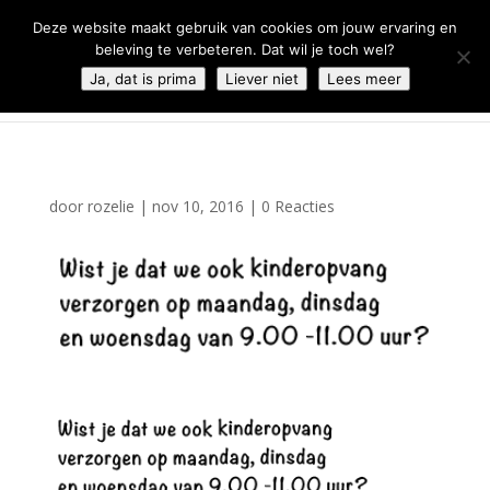
0344 - 667 693
info@malifestyleclub.nl
Deze website maakt gebruik van cookies om jouw ervaring en
beleving te verbeteren. Dat wil je toch wel?
Ja, dat is prima
Liever niet
Lees meer
door
rozelie
|
nov 10, 2016
|
0 Reacties