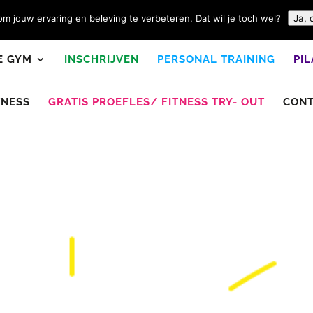
m jouw ervaring en beleving te verbeteren. Dat wil je toch wel?
Ja, 
E GYM
INSCHRIJVEN
PERSONAL TRAINING
PI
TNESS
GRATIS PROEFLES/ FITNESS TRY- OUT
CON