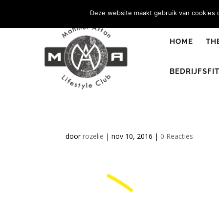
0344 - 667 693
info@malifestyleclub.nl
Deze website maakt gebruik van cookies o
HOME
TH
BEDRIJFSFI
door
rozelie
|
nov 10, 2016
|
0 Reacties