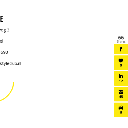
E
weg 3
66
el
Shares
 693
tyleclub.nl
9
12
45
9