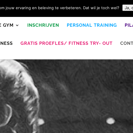
m jouw ervaring en beleving te verbeteren. Dat wil je toch wel?
Ja, 
E GYM
INSCHRIJVEN
PERSONAL TRAINING
PI
TNESS
GRATIS PROEFLES/ FITNESS TRY- OUT
CON