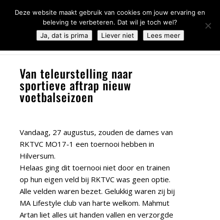
0344 - 667 693
info@malifestyleclub.nl
Deze website maakt gebruik van cookies om jouw ervaring en
beleving te verbeteren. Dat wil je toch wel?
Ja, dat is prima
Liever niet
Lees meer
Van teleurstelling naar
sportieve aftrap nieuw
voetbalseizoen
Vandaag, 27 augustus, zouden de dames van
RKTVC MO17-1 een toernooi hebben in
Hilversum.
Helaas ging dit toernooi niet door en trainen
op hun eigen veld bij RKTVC was geen optie.
Alle velden waren bezet. Gelukkig waren zij bij
MA Lifestyle club van harte welkom. Mahmut
Artan liet alles uit handen vallen en verzorgde