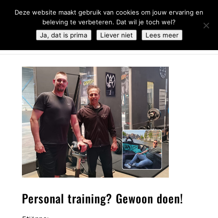
0344 - 667 693
info@malifestyleclub.nl
Deze website maakt gebruik van cookies om jouw ervaring en
beleving te verbeteren. Dat wil je toch wel?
Ja, dat is prima
Liever niet
Lees meer
Personal training? Gewoon doen!