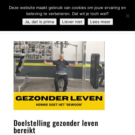
0344 - 667 693
info@malifestyleclub.nl
Deze website maakt gebruik van cookies om jouw ervaring en
beleving te verbeteren. Dat wil je toch wel?
Ja, dat is prima
Liever niet
Lees meer
Doelstelling gezonder leven
bereikt