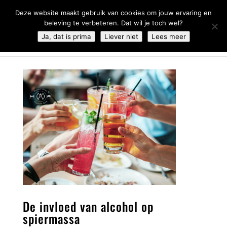
0344 - 667 693
info@malifestyleclub.nl
Deze website maakt gebruik van cookies om jouw ervaring en
beleving te verbeteren. Dat wil je toch wel?
Ja, dat is prima
Liever niet
Lees meer
De invloed van alcohol op
spiermassa