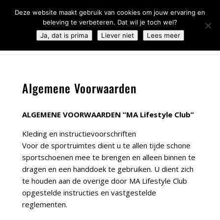
0344 - 667 693
info@malifestyleclub.nl
Deze website maakt gebruik van cookies om jouw ervaring en
beleving te verbeteren. Dat wil je toch wel?
Ja, dat is prima
Liever niet
Lees meer
Algemene Voorwaarden
ALGEMENE VOORWAARDEN “MA Lifestyle Club”
Kleding en instructievoorschriften
Voor de sportruimtes dient u te allen tijde schone
sportschoenen mee te brengen en alleen binnen te
dragen en een handdoek te gebruiken. U dient zich
te houden aan de overige door MA Lifestyle Club
opgestelde instructies en vastgestelde
reglementen.